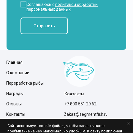
Соглашаюсь с
политикой обработки
персональных данных
Отправить
Главная
О компании
Переработка рыбы
Награды
Контакты
Отзывы
+7 800 551 29 62
Контакты
Zakaz@segmentfish.ru
Полезная информация
Склад
Сайт использует cookie-файлы, чтобы сделать ваше
г. Нижний Новгород,
пребывание на нем максимально удобным. К cайту подключен