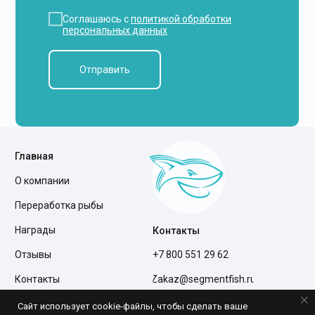
Соглашаюсь с
политикой обработки
персональных данных
Отправить
Главная
О компании
Переработка рыбы
Награды
Контакты
Отзывы
+7 800 551 29 62
Контакты
Zakaz@segmentfish.ru
Полезная информация
Склад
Сайт использует cookie-файлы, чтобы сделать ваше